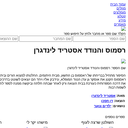
עמוד הבית
מוזלים
מומלצים
קטלוג
מידע
מאמרים
הקלד שם ספר או מחבר ולחץ על חיפוש ספר
רסמוס והנודד אסטריד לינדגרן
שם הספר: רסמוס והנודד אסטריד לינדגרן
הסיפור מתחיל בבריחתו של ראסמוס בן התשע, מבית היתומים, החלטתו למצוא הורים ובית מ
ראסמוס הקטן את אוסקר גן עדן הנווד המופלא, ונידבק אליו ויחד הם יוצאים לשוטט בדרכ
את דרכה הספרותית כעורכת בבית הוצאה ורק לאחר שבתה חלתה וביקשה ממנה לספר לה סיפ
לשפות רבות
מאת:
אסטריד לינדגרן
הוצאה:
דן חסכן
נושאים:
ילדים ונוער
ספרים נוספים
השולטן שרצה לעוף
מישהו יקר לי
ר