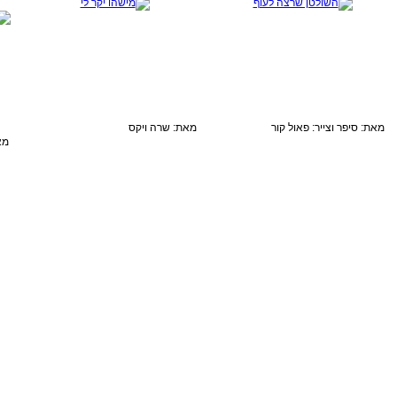
מאת: סיפר וצייר: פאול קור
מאת: שרה ויקס
מא