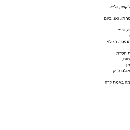
שר, וג'ייק
תו. ואז, ביום
, וכפי
ו
פטר. הגילוי
לת חסרת
מות,
מן
לם ג'ייק
ומה באמת קרה