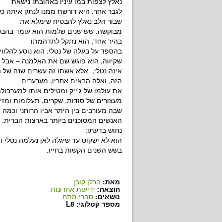
נאלץ לצפות במו עיניו באהובתו נישאת
לגבר אחר. היא דורשת ממנו לנתק איתה כל ק
שבור הלב נאלץ להבטיח שימלא את
מבוקשה. שש שנים שלמות הוא עומד בהבטח
בהיר אחד, הוא נתקל לתדהמתו
בהספד על בעלה של נטלי. הוא נוסע להלוויה
שקיווה, הוא פוגש שם את האלמנה – אבל ז
אינה נטלי, אלא אשתו זה עשרים שנה של הנ
הזה, ואלה הבאים אחריו, מערערים
את עולמו של ג'ייק ומטילים אותו למערבו
מעצורים של סודות, שקרים, תעלומות ומזי
שבה מעורבים בין היתר אביו הרוחני וכמה 
האנשים המסוכנים ביותר בארצות הברית. או
נחוש בדעתו:
הוא לא ישקוט עד שיגלה לאן נעלמה נטלי 
בשש השנים הקשות בחייו.
מאת:
הרלן קובן
הוצאה:
ידיעות אחרונות
נושאים:
ספרי מתח
מספר קטלוגי: L8