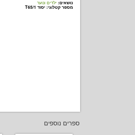
נושאים:
ילדים ונוער
מספר קטלוגי: יסוד T65/1
ספרים נוספים