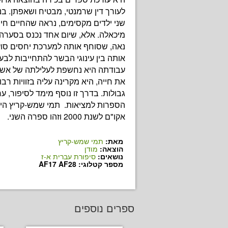
לעורך דין שרמנטי, מבטיח ושאפתן. בנ
שני ילדים מקסימים, נראה שהחיים חיי
מיכאלה. אלא, שיום אחד נכנס בסערה 
נאה, שסוחף אותה למערכת יחסים סו
אותה בין עינוגי הבשר להתחייבות לבעל
עבודתה היא נחשפת לעלילתה של א
את חייה, היא מקרינה עליה בזוויות רבו
גבולות. בדרך זו נוסף מימד לסיפור, ער
הספרות למציאות. תמי שמש-קריץ היא
אקו"ם לשנת 2000 וזהו ספרה השני.
מאת:
תמי שמש-קריץ
הוצאה:
מודן
נושאים:
סיפורת עברית א-ז
מספר קטלוגי: AF17 AF28
ספרים נוספים