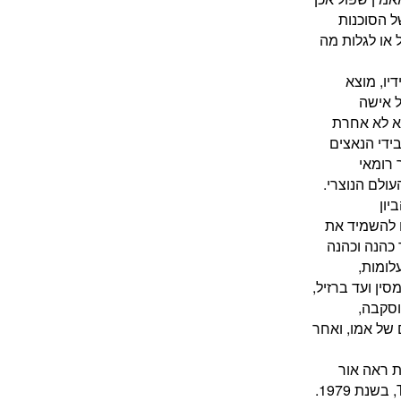
 הסוכנות
 או לגלות מה
יו, מוצא
ל אישה
א לא אחרת
ידי הנאצים
 רומאי
ולם הנוצרי.
יון
ם להשמיד את
 כהנה וכהנה
לומות,
סין ועד ברזיל,
וסקבה,
 של אמו, ואחר
ת ראה אור
ספרו רב-המכר The Tears of Autumn, בשנת 1979.