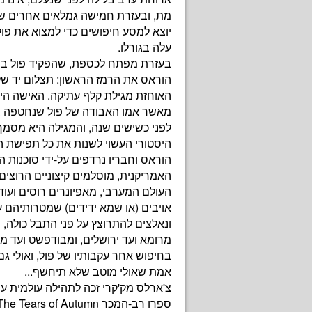
מת, ובעזרת חמישה גמלאים אחרים של
יוצא למסע חיפושים כדי למצוא את פול
עלה בגורלו.
בעזרת מפתח לכספת, שהפקיד פול ביד
הוראס את הרמז הראשון: תצלום יד ש
האוחזת מגילת קלף עתיקה. האישה הי
מאשר אמו האבודה של פול שנחטפה ב
לפני כשישים שנה, והמגילה היא מסמך
היסטורי העשוי לשנות את כל תפישת הע
הוראס וחבריו נרדפים על-ידי סוכנות הב
האמריקנית, מוסלמים קיצוניים הרוצי
העולם המערבי, מאפיונרים רוסים ועוד
אויבים (או שמא ידידים) שמטרותיהם ע
ונאלצים להתרוצץ על פני התבל כולה, מ
מרומא ועד ירושלים, ומבודפשט ועד מ
בחיפוש אחר עקבותיו של פול, ואולי גם
אמת שאולי מוטב שלא תיחשף...
צ'ארלס מק'קרי זכה לתהילה עולמית ע