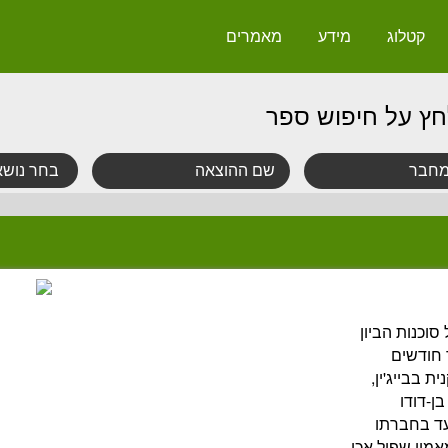
קטלוג
מידע
מאמרים
חץ על חיפוש ספר
סוכנות הביון
 חודשים
 בבייג'ין,
ן-דודו
עד בחברתו
אמין שפול אכן