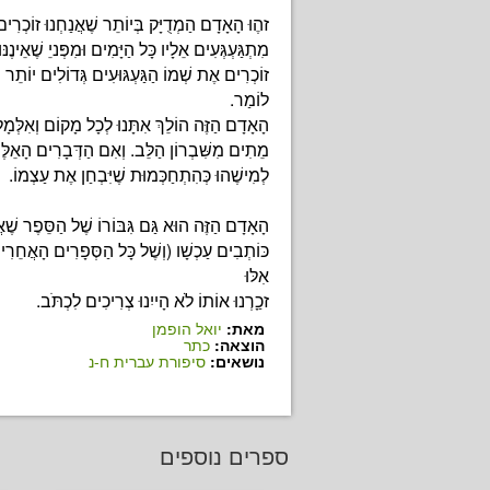
זהֶוּ הָאָדָם הַמְדֻיָּק בְּיוֹתֵר שֶׁאֲנַחְנוּ זוֹכְרִים
מִתְגַּעְגְּעִים אֵלָיו כָּל הַיָּמִים וּמִפְּניֵ שֶׁאֵינֶנּוּ
זוֹכְרִים אֶת שְׁמוֹ הַגַּעְגּוּעִים גְּדוֹלִים יוֹתֵר 
לוֹמַר.
הָאָדָם הַזֶּה הוֹלֵךְ אִתָּנוּ לְכָל מָקוֹם וְאִלְּמ
מֵתִים מִשִּׁבְרוֹן הַלֵּב. וְאִם הַדְּבָרִים הָאֵלּ
לְמִישֶׁהוּ כְּהִתְחַכְּמוּת שֶׁיִּבְחַן אֶת עַצְמוֹ.
הָאָדָם הַזֶּה הוּא גַּם גִּבּוֹרוֹ שֶׁל הַסֵּפֶר שֶׁאֲ
כּוֹתְבִים
עַכְשָׁו (וְשֶׁל כָּל הַסְּפָרִים הָאֲחֵרִי
אִלּוּ
זכַָרְנוּ אוֹתוֹ לֹא הָייִנוּ צְרִיכִים לִכְתֹּב.
מאת:
יואל הופמן
הוצאה:
כתר
נושאים:
סיפורת עברית ח-נ
ספרים נוספים