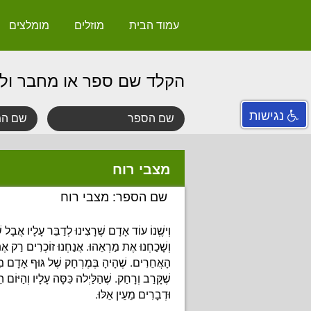
עמוד הבית
מוזלים
מומלצים
הקלד שם ספר או מחבר ול
נגישות
מצבי רוח
שם הספר: מצבי רוח
וְישְֶׁנוֹ עוֹד אָדָם שֶׁרָצִינוּ לְדַבֵּר עָלָיו אֲבָל
וְשָׁכַחְנוּ אֶת מַרְאֵהוּ.
אֲנַחְנוּ זוֹכְרִים רַק אֶ
הָאֲחֵרִים. שֶׁהָיהָ בְּמֶרְחָק
שֶׁל גּוּף אָדָם מִ
שֶׁקָּרַב וְרָחַק. שֶׁהַלַּיְלה
כִּסָּה עָלָיו וְהַיּוֹם 
וּדְבָרִים מֵעֵין אֵלּוּ.