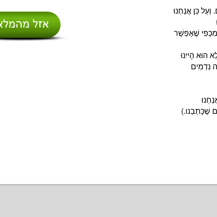
. וְעַל כֵּן
אֲנַחְנוּ
מִכְּפִי
שֶׁאֶפְשָׁר
ָלֵא הוּא
הָייִנוּ
ֶה נִדְמִים
נַחְנוּ
ם שֶׁכָּתַבְנו.)