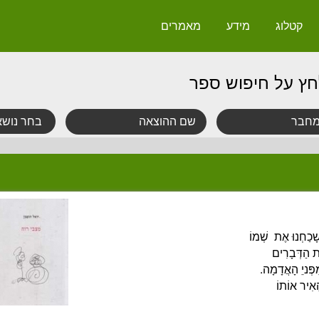
קטלוג
מידע
מאמרים
חץ על חיפוש ספר
 שָׁכַחְנוּ אֶת
שְׁמוֹ
ת הַדְּבָרִים
פְּניֵ הָאֲדָמָה.
הֵאִיר אוֹתוֹ