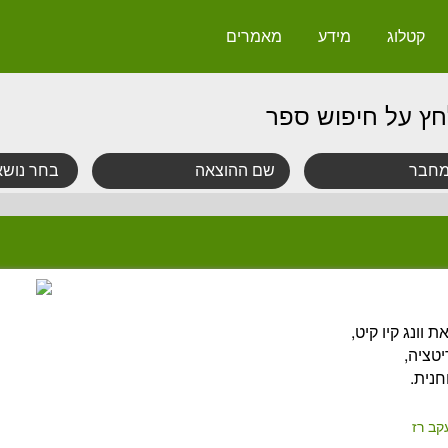
קטלוג
מידע
מאמרים
חץ על חיפוש ספר
וונג קיו קיט,
טציה,
נית.
עקב רז