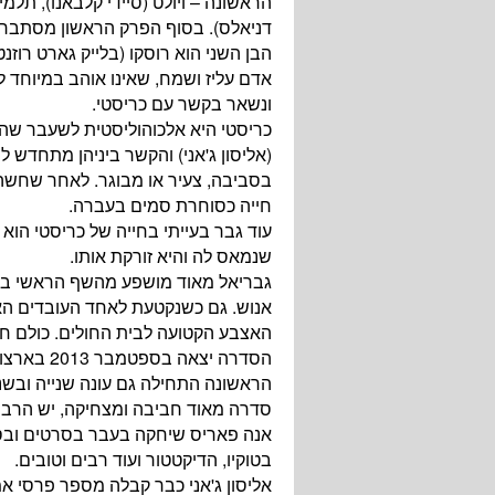
דניאלס). בסוף הפרק הראשון מסתבר ש
הבן השני הוא רוסקו (בלייק גארט רוזנט
אדם עליז ושמח, שאינו אוהב במיוחד ל
ונשאר בקשר עם כריסטי.
כריסטי היא אלכוהוליסטית לשעבר שהול
(אליסון ג'אני) והקשר ביניהן מתחדש ל
בסביבה, צעיר או מבוגר. לאחר שחשה
חייה כסוחרת סמים בעברה.
עוד גבר בעייתי בחייה של כריסטי הוא
שנמאס לה והיא זורקת אותו.
גבריאל מאוד מושפע מהשף הראשי במסע
אנוש. גם כשנקטעת לאחד העובדים הא
האצבע הקטועה לבית החולים. כולם חו
הסדרה יצא
הראשונה התחילה גם עונה שנייה ובשנת 2016 גם עונה שליש
סדרה מאוד חביבה ומצחיקה, יש הרבה
בטוקיו, הדיקטטור ועוד רבים וטובים.
אליסון ג'אני כבר קבלה מספר פרסי אמי