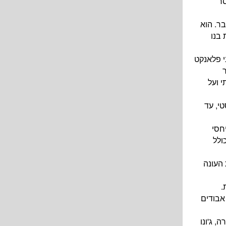
פנסר
בר. הוא
 בנו
י פלאנקט
 ועל
י, עד
חסי
ולל
חת העונה
.
ר ברוקבק, אבודים
, ג'ונו