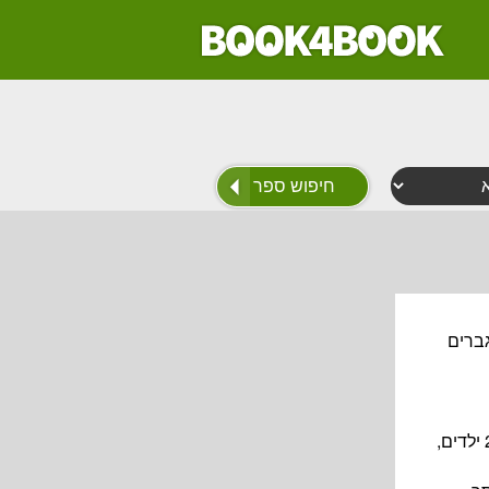
"שני גברים
מלצרית חמודה וצעירה בשם כריסטי פלאנקט (אנה פאריס) היא אם חד הורית (הפכה לאם כבר בגיל 16) ל-2 ילדים,