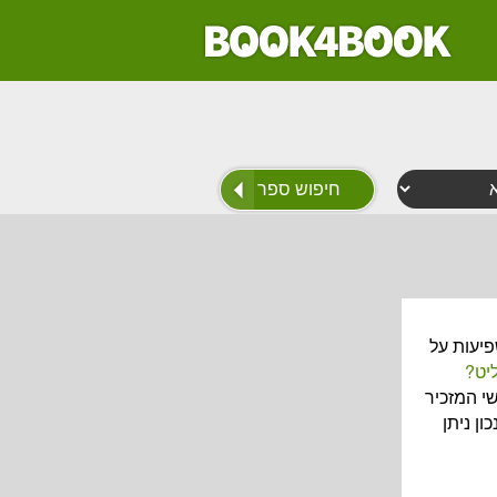
פיעות על
יט?
י המזכיר
ון ניתן