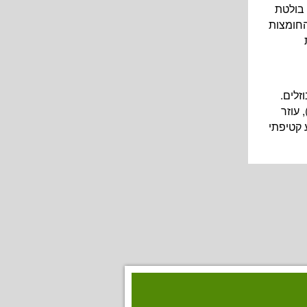
 בולטת
החומצות
זלים.
 עוזר
 קטיפתי