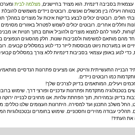
ה עצמאית בסביבה דינמית. הוא מצויד בחיישנים,
מצלמה לבית
ומערכות
וחה ויעילה בין מכשולים ואנשים. רובוטים ניידים משמשים להובלת 
תי חולים. רובוטים יכולים לבצע בדיקות איכות על מוצרים במהלך תה
נות וחללים אחרים. רובוטים יכולים לשמש לפטרול באזורים מסוימים ול
קוחות, לעזור להם למצוא מוצרים ולהוביל אותם בתוך חנויות או מבנים.
 אחד מהם מותאם למשימות ולסביבות שונות. חלק מהסוגים הנפוצים ב
יים או במערכות ניווט מבוססות לייזר כדי לנוע במסלולים קבועים. רוב
י לנוע באופן עצמאי בסביבות דינמיות ללא צורך במסלולים קבועים 
 הבנייה התעשייתית והייטק. אנו מציעים פתרונות הנדסיים מותאמים
תקדמות כמו רובוטים ניידים.
מים ויעילים, המותאמים בדיוק לצרכים שלך!
ם בטכנולוגיה מתקדמת ופתרונות עדכניים ופורצי דרך. שימוש ברובו
ת בדיוק ובמהירות, תוך הפחתת עלויות. אנו מחויבים לבנייה ירוקה ו
ט, החל משלב התכנון ועד למסירה. היתרונות העצומים שלנו כוללים: מ
 תהליכי עבודה מהירים וחסכוניים. שימוש בחומרים ובטכנולוגיות ה
 את העתיד!