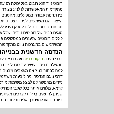
רובוט נייד הוא רובוט בעל יכולת תנוע
מתקדמות המאפשרות לו לנוע בצורה בט
בין תחנות עבודה במפעלים, מחסנים וב
הייצור. הם משמשים לניקוי רצפות, חלו
חריגות. רובוטים יכולים לספק מידע לל
סוגים רבים של רובוטים ניידים, שכל
כוללים רובוטים שנעזרים במסלולים פיז
המשתמשים במערכות ניווט מתקדמות, כד
הנדסה חדשנית בבנייה!
דרכי נועם -
פיקוח בניה
מעצבת את עתיד
המשלבים ניסיון עשיר עם טכנולוגיות מ
למה לבחור בנו? אנו מעצבים מבנים חכ
דרכי נועם הנדסה וניהול בע"מ משתמשי
ניידים מאפשר לנו לבצע משימות מורכבו
קיימא. מלווים אותך בכל שלבי הפרויק
שניתן להתאים בקלות לצרכים משתנים.
ביותר. בואו להצטרף אלינו וביחד נבנה