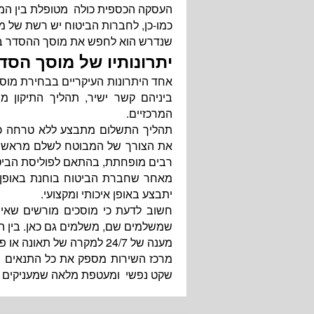
העסקה הכספית כולה מטופלת בין המו
כמו-כן, לחברות הביטוח יש רשת של מו
שנדרש הוא לחפש את מוסך ההסדר בא
יתרונותיו של מוסך הסד
אחד היתרונות העיקריים בבחירת מוסך 
ביניהם קשר ישיר, תהליך התיקון מ
המרכזיים.
תהליך התשלום מתבצע ללא טרחה כשה
את הצורך של המבוטח לשלם מראש ו
רבים מופחתת, בהתאם לפוליסת הבי
מאחר שחברת הביטוח בוחנת באופן ש
יתבצע באופן איכותי ומקצועי.
חשוב לדעת כי מוסכים מורשים שאין
שמשלמים שם, משלמים גם כאן. בין הי
מענה של 24/7 למקרה של תאונה או פגיעה ברכב, כולל גרירת הרכב למוסך.
מרכז השירות מספק את כל התנאים של 
שקט נפשי ומעטפת מלאה שמעניקים אנ