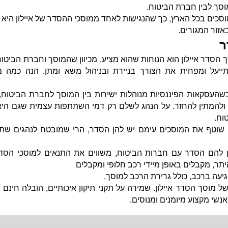
סך לבין חברת הביטוח.
סכים בכל הארץ, כך שהנגישות לאחד ממוסכי ההסדר של איילון היא ג
זור המגורים.
ר
הסדר איילון הוא הנוחות שהוא מציע. מכיוון שהמוסך וחברת הביטוח
תייעל ומפחית את הצורך בניירת ובניהול משא ומתן. הנה כמה מ
עסקאות הפיננסיות מנוהלות ישירות בין המוסך לחברת הביטוח, 
להמתין להחזר. על הנהג לשלם רק דמי השתתפות עצמית שגם היא
טוח.
וטף את המוסכים עימם יש להן הסדר, הרי שמובטח לנהגים שתי
 להם הסדר עם חברות הביטוח, משווים את התנאים למוסכי הסד
תר, מקבלים באופן מיידי רכב חלופי ומקבלים
מוסך הסדר איילון. שמירה על תקני תיקון איכותיים, הובלה חינם 
שי מקצוע מיומנים ומנוסים.